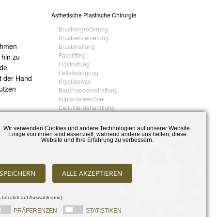
Ästhetische Plastische Chirurgie
Brustvergrößerung
Brustverkleinerung
Rahmen
Bruststraffung
Facelifting
 hin zu
Lidstraffung
nde
Fettabsaugung
it der Hand
Kryolipolyse
nutzen
Bauchdeckenstraffung
Implantatwechsel
Cellulite-Behandlung
Hautbehandlung mit MEDISOL® LED
Wir verwenden Cookies und andere Technologien auf unserer Website.
Rekonstruktive Plastische Chirurgie
Einige von ihnen sind essenziell, während andere uns helfen, diese
oder den
Website und Ihre Erfahrung zu verbessern.
Entfernung von Tumoren
Lipödem
, sollte
Faltenbehandlung
Operation
SPEICHERN
ALLE AKZEPTIEREN
Handchirurgie
i
Arthrose
 bei click auf Auswahlname):
Ganglion (Überbein)
PRÄFERENZEN
STATISTIKEN
Arthroskopie des Handgelenkes