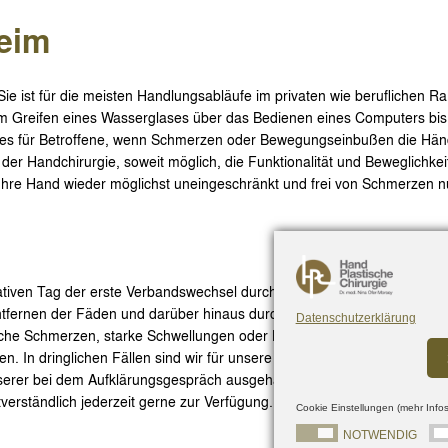
eim
Sie ist für die meisten Handlungsabläufe im privaten wie beruflichen 
m Greifen eines Wasserglases über das Bedienen eines Computers bis
t es für Betroffene, wenn Schmerzen oder Bewegungseinbußen die Hä
fe der Handchirurgie, soweit möglich, die Funktionalität und Beweglichke
e Ihre Hand wieder möglichst uneingeschränkt und frei von Schmerzen 
rativen Tag der erste Verbandswechsel durch den überweisenden Arzt 
ntfernen der Fäden und darüber hinaus durchführen können. Treten
Datenschutzerklärung
iche Schmerzen, starke Schwellungen oder Bewegungseinschränkungen
n. In dringlichen Fällen sind wir für unsere Patienten direkt nach der 
serer bei dem Aufklärungsgespräch ausgehändigten OP-Checkliste). Be
erständlich jederzeit gerne zur Verfügung.
Cookie Einstellungen (mehr Infos
NOTWENDIG