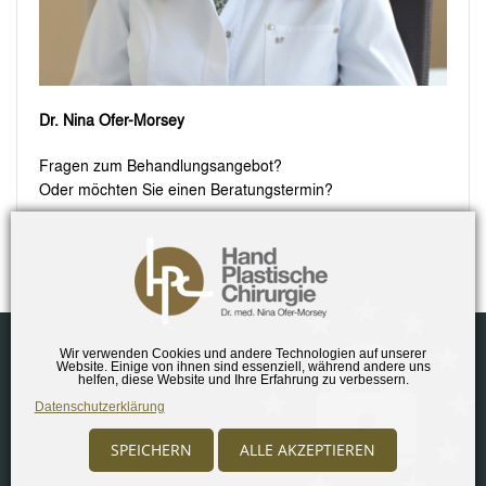
Dr. Nina Ofer-Morsey
Fragen zum Behandlungsangebot?
Oder möchten Sie einen Beratungstermin?
Kontaktieren Sie uns
.
Wir verwenden Cookies und andere Technologien auf unserer
Impressum
Disclaimer
Datenschutz
Sitemap
Website. Einige von ihnen sind essenziell, während andere uns
helfen, diese Website und Ihre Erfahrung zu verbessern.
Datenschutzerklärung
Copyright ©
2026
Dr. Nina Ofer-Morsey - Praxis für Handchirurgie
und Plastische Chirurgie
SPEICHERN
ALLE AKZEPTIEREN
Alle Rechte vorbehalten