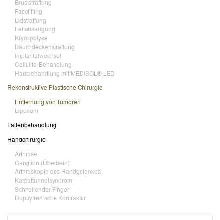
Bruststraffung
Facelifting
Lidstraffung
Fettabsaugung
Kryolipolyse
Bauchdeckenstraffung
Implantatwechsel
Cellulite-Behandlung
Hautbehandlung mit MEDISOL® LED
Rekonstruktive Plastische Chirurgie
Entfernung von Tumoren
Lipödem
Faltenbehandlung
Handchirurgie
Arthrose
Ganglion (Überbein)
Arthroskopie des Handgelenkes
Karpaltunnelsyndrom
Schnellender Finger
Dupuytren‘sche Kontraktur