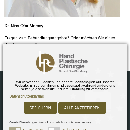
Dr. Nina Ofer-Morsey
Fragen zum Behandlungsangebot? Oder möchten Sie einen
Beratungstermin?
Kontaktieren Sie uns
.
Wir verwenden Cookies und andere Technologien auf unserer
Impressum
Disclaimer
Datenschutz
Sitemap
Website. Einige von ihnen sind essenziell, während andere uns
helfen, diese Website und Ihre Erfahrung zu verbessern.
Datenschutzerklärung
Copyright ©
2026
Dr. Nina Ofer-Morsey - Praxis für Handchirurgie
und Plastische Chirurgie
SPEICHERN
ALLE AKZEPTIEREN
Alle Rechte vorbehalten
Cookie Einstellungen (mehr Infos bei click auf Auswahlname):